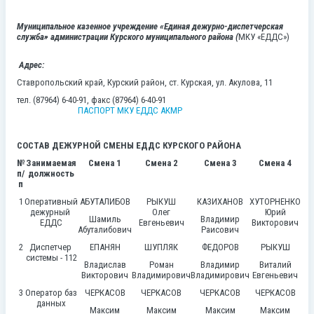
Муниципальное казенное учреждение «Единая дежурно-диспетчерская
служба» администрации Курского муниципального района (
МКУ «ЕДДС»)
Адрес:
Ставропольский край, Курский район, ст. Курская, ул. Акулова, 11
тел. (87964) 6-40-91, факс (87964) 6-40-91
ПАСПОРТ МКУ ЕДДС АКМР
СОСТАВ ДЕЖУРНОЙ СМЕНЫ ЕДДС КУРСКОГО РАЙОНА
№
Занимаемая
Смена 1
Смена 2
Смена 3
Смена 4
п/
должность
п
1
Оперативный
АБУТАЛИБОВ
РЫКУШ
КАЗИХАНОВ
ХУТОРНЕНКО
дежурный
Олег
Юрий
Шамиль
Владимир
ЕДДС
Евгеньевич
Викторович
Абуталибович
Раисович
2
Диспетчер
ЕПАНЯН
ШУПЛЯК
ФЕДОРОВ
РЫКУШ
системы - 112
Владислав
Роман
Владимир
Виталий
Викторович
Владимирович
Владимирович
Евгеньевич
3
Оператор баз
ЧЕРКАСОВ
ЧЕРКАСОВ
ЧЕРКАСОВ
ЧЕРКАСОВ
данных
Максим
Максим
Максим
Максим