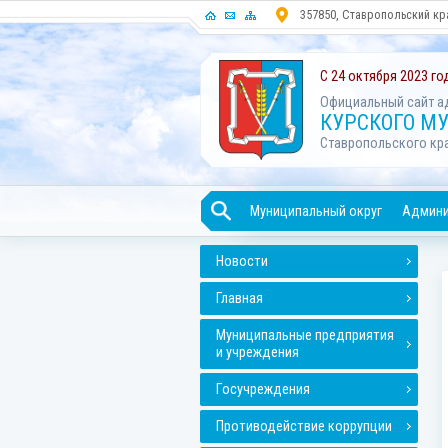
357850, Ставропольский кра
С 24 октября 2023 го
Официальный сайт а
КУРСКОГО М
Ставропольского кр
Муниципальный округ
Админи
Новости
Главная
Муниципальные предприятия
и учреждения
Госучреждения
Противодействие коррупции