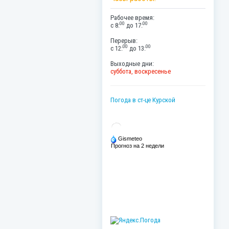
Рабочее время:
00
00
с 8:
до 17:
Перерыв:
00
00
с 12:
до 13:
Выходные дни:
суббота, воскресенье
Погода в ст-це Курской