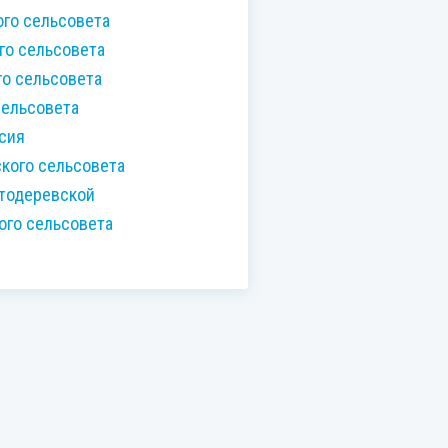
ого сельсовета
го сельсовета
го сельсовета
сельсовета
сия
кого сельсовета
Стодеревской
ого сельсовета