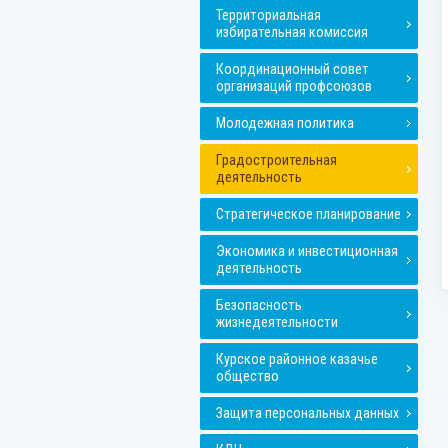
Территориальная
избирательная комиссия
Координационный совет
организаций профсоюзов
Молодежная политика
Градостроительная
деятельность
Стратегическое планирование
Экономика и инвестиционная
деятельность
Безопасность
жизнедеятельности
Курское районное казачье
общество
Защита персональных данных