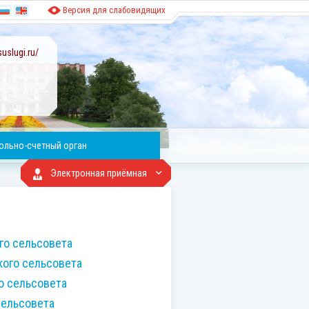
Версия для слабовидящих
uslugi.ru/
ольно-счетный орган
Электронная приёмная
го сельсовета
кого сельсовета
о сельсовета
сельсовета