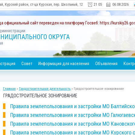
21
05
06.08.2026
й, Курский район, ст-ца Курская, пер. Школьный, 12
да официальный сайт переведен на платформу Госвеб: https://kurskiy26.gos
дминистрации
УНИЦИПАЛЬНОГО ОКРУГА
ая
страция
Совет
Информация для населения
Объявления
Контр
Главная
»
Градостроительная деятельность
» Градостроительное зонирование
ГРАДОСТРОИТЕЛЬНОЕ ЗОНИРОВАНИЕ
Правила землепользования и застройки МО Балтийско
Правила землепользования и застройки МО Галюгаевс
Правила землепользования и застройки МО Кановског
Правила землепользования и застройки МО Курского 