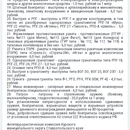
шнуры и другие аналогичные средства - 1,0 тыс. рублей за 1 метр.
19. Штатный боеприпас - выстрелы к артиллерийскому и минометному,
танковому, зенитному вооружению и авиационным пушкам - 6,0 тыс.
рублей.
20. Выстрел к РПГ - выстрелы к РПГ-7 и другим конструкциям, в том
числе из разобранных одноразовых гранатометов РПГ-18 «Муха»,
РПГ-22 «Нетта», РПГ-26 «Аглень», РПГ-27 «Таволга», РПО-А «Шмель», - 5,0
тыс. рублей.
21. Управляемая противотанковая ракета - противотанковые (ПТУР -
типа 9м111 (для Метис), 9м112 (для Фагот), 9м113 (для Конкурса) и
танковые управляемые ракеты (ТУР типа - 9м 112, 9м 117, 9м 119) в
пусковых контейнерах и без них - 6,0 тыс. рублей.
22. Ракета к ПЗРК - ракеты к переносным зенитно-ракетным комплексам
(ПЗРК) типа «Стрела-2», «Стрела-2М», «Игла» и другое аналогичное
вооружение - 6,0 тыс. рублей.
23. Одноразовый гранатомет - одноразовые гранатометы типа РПГ-18,
РПГ-22, РПГ-26, РПГ-27 - 5,0 тыс. рублей.
24. Огнемет типа РПО-А - 4,0 тыс. рублей.
25. Выстрел к гранатомету - выстрелы типа ВОГ-ЗО, ВОГ-25, ВОГ-25П - 3,0
тыс. рублей.
26. Граната - ручные гранаты типа Ф-1, РГО, РГН, РГК-ЗЕМ, РГ-42 - 4,0 тыс.
рублей.
27. Мина инженерная - саперные мины и специальные инженерные
боеприпасы специального назначения - 6,0 тыс. рублей.
28. Патрон - патроны к стрелковому оружию (боевому,
малокалиберному, гладкоствольному) - 20,0 рубля за 1 штуку.
При установлении непригодности к использованию сдаваемых
оружия, боеприпасов, взрывчатых веществ и взрывных устройств
размер денежного вознаграждения уменьшается на 80 процентов.
Лицо, добровольно сдавшее оружие либо боеприпасы освобождается
от уголовной ответственности по статье 222 Уголовного кодекса РФ.
Антитеррористическая комиссия Курского
муниципального округа Ставропольского края