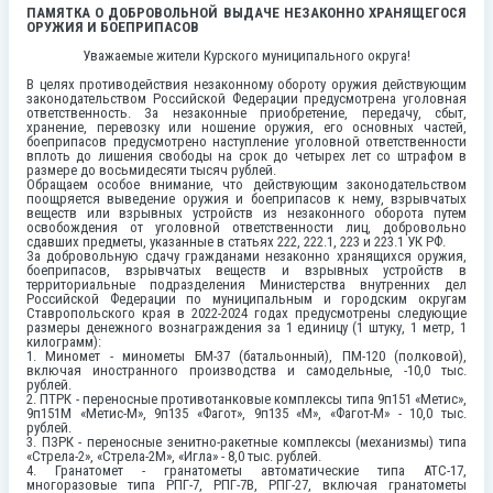
ПАМЯТКА О ДОБРОВОЛЬНОЙ ВЫДАЧЕ НЕЗАКОННО ХРАНЯЩЕГОСЯ
ОРУЖИЯ И БОЕПРИПАСОВ
Уважаемые жители Курского муниципального округа!
В целях противодействия незаконному обороту оружия действующим
законодательством Российской Федерации предусмотрена уголовная
ответственность. За незаконные приобретение, передачу, сбыт,
хранение, перевозку или ношение оружия, его основных частей,
боеприпасов предусмотрено наступление уголовной ответственности
вплоть до лишения свободы на срок до четырех лет со штрафом в
размере до восьмидесяти тысяч рублей.
Обращаем особое внимание, что действующим законодательством
поощряется выведение оружия и боеприпасов к нему, взрывчатых
веществ или взрывных устройств из незаконного оборота путем
освобождения от уголовной ответственности лиц, добровольно
сдавших предметы, указанные в статьях 222, 222.1, 223 и 223.1 УК РФ.
За добровольную сдачу гражданами незаконно хранящихся оружия,
боеприпасов, взрывчатых веществ и взрывных устройств в
территориальные подразделения Министерства внутренних дел
Российской Федерации по муниципальным и городским округам
Ставропольского края в 2022-2024 годах предусмотрены следующие
размеры денежного вознаграждения за 1 единицу (1 штуку, 1 метр, 1
килограмм):
1. Миномет - минометы БМ-37 (батальонный), ПМ-120 (полковой),
включая иностранного производства и самодельные, -10,0 тыс.
рублей.
2. ПТРК - переносные противотанковые комплексы типа 9п151 «Метис»,
9п151М «Метис-М», 9п135 «Фагот», 9п135 «М», «Фагот-М» - 10,0 тыс.
рублей.
3. ПЗРК - переносные зенитно-ракетные комплексы (механизмы) типа
«Стрела-2», «Стрела-2М», «Игла» - 8,0 тыс. рублей.
4. Гранатомет - гранатометы автоматические типа АТС-17,
многоразовые типа РПГ-7, РПГ-7В, РПГ-27, включая гранатометы