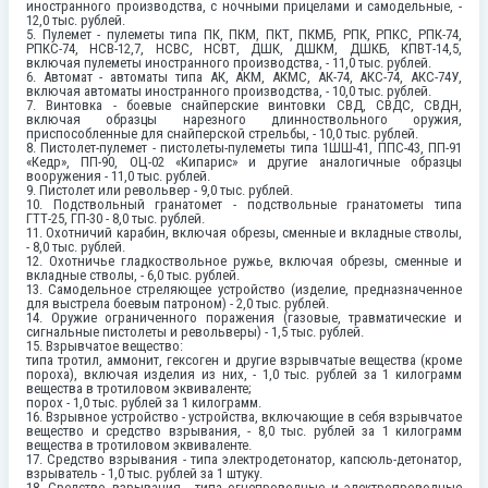
иностранного производства, с ночными прицелами и самодельные, -
12,0 тыс. рублей.
5. Пулемет - пулеметы типа ПК, ПКМ, ПКТ, ПКМБ, РПК, РПКС, РПК-74,
РПКС-74, НСВ-12,7, НСВС, НСВТ, ДШК, ДШКМ, ДШКБ, КПВТ-14,5,
включая пулеметы иностранного производства, - 11,0 тыс. рублей.
6. Автомат - автоматы типа АК, АКМ, АКМС, АК-74, АКС-74, АКС-74У,
включая автоматы иностранного производства, - 10,0 тыс. рублей.
7. Винтовка - боевые снайперские винтовки СВД, СВДС, СВДН,
включая образцы нарезного длинноствольного оружия,
приспособленные для снайперской стрельбы, - 10,0 тыс. рублей.
8. Пистолет-пулемет - пистолеты-пулеметы типа 1ШШ-41, ППС-43, ПП-91
«Кедр», ПП-90, ОЦ-02 «Кипарис» и другие аналогичные образцы
вооружения - 11,0 тыс. рублей.
9. Пистолет или револьвер - 9,0 тыс. рублей.
10. Подствольный гранатомет - подствольные гранатометы типа
ГТТ-25, ГП-30 - 8,0 тыс. рублей.
11. Охотничий карабин, включая обрезы, сменные и вкладные стволы,
- 8,0 тыс. рублей.
12. Охотничье гладкоствольное ружье, включая обрезы, сменные и
вкладные стволы, - 6,0 тыс. рублей.
13. Самодельное стреляющее устройство (изделие, предназначенное
для выстрела боевым патроном) - 2,0 тыс. рублей.
14. Оружие ограниченного поражения (газовые, травматические и
сигнальные пистолеты и револьверы) - 1,5 тыс. рублей.
15. Взрывчатое вещество:
типа тротил, аммонит, гексоген и другие взрывчатые вещества (кроме
пороха), включая изделия из них, - 1,0 тыс. рублей за 1 килограмм
вещества в тротиловом эквиваленте;
порох - 1,0 тыс. рублей за 1 килограмм.
16. Взрывное устройство - устройства, включающие в себя взрывчатое
вещество и средство взрывания, - 8,0 тыс. рублей за 1 килограмм
вещества в тротиловом эквиваленте.
17. Средство взрывания - типа электродетонатор, капсюль-детонатор,
взрыватель - 1,0 тыс. рублей за 1 штуку.
18. Средство взрывания - типа огнепроводные и электропроводные