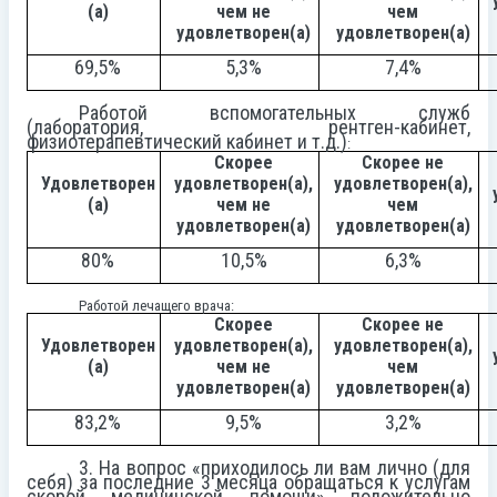
(а)
чем не
чем
удовлетворен(а)
удовлетворен(а)
69,5%
5,3%
7,4%
Работой вспомогательных служб
(лаборатория, рентген-кабинет,
физиотерапевтический кабинет и т.д.)
:
Скорее
Скорее не
Удовлетворен
удовлетворен(а),
удовлетворен(а),
(а)
чем не
чем
удовлетворен(а)
удовлетворен(а)
80%
10,5%
6,3%
Работой лечащего врача:
Скорее
Скорее не
Удовлетворен
удовлетворен(а),
удовлетворен(а),
(а)
чем не
чем
удовлетворен(а)
удовлетворен(а)
83,2%
9,5%
3,2%
3. На вопрос «приходилось ли вам лично (для
себя) за последние 3 месяца обращаться к услугам
скорой медицинской помощи» положительно