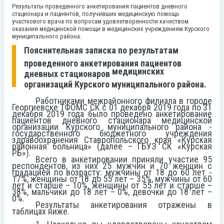
Результаты проведенного анкетирования пациентов дневного
стационара и пациентов, получивших медицинскую помощь
участкового врача по вопросам удовлетворенности качеством
оказания медицинской помощи в медицинских учреждениям Курского
муниципального района.
Пояснительная записка по результатам
проведенного анкетирования пациентов
медицинских
дневных стационаров
организаций Курского муниципального района.
Работниками межрайонного филиала в городе
Георгиевске ТФОМС СК с 01 декабря 2019 года по 31
декабря 2019 года было проведено анкетирование
пациентов дневного стационара медицинской
организации Курского муниципального района -
государственного бюджетного учреждения
здравоохранения Ставропольского края «Курская
районная больница» (далее – ГБУЗ СК «Курская
РБ»).
Всего в анкетировании приняли участие 95
респондентов, из них 25 мужчин и 70 женщин с
градацией по возрасту: мужчины от 18 до 60 лет -
17%, женщины от 18 до 55 лет – 35%, мужчины от 60
лет и старше – 10%, женщины от 55 лет и старше –
38%, мальчики до 18 лет – 0%, девочки до 18 лет –
0%.
Результаты анкетирования отражены в
таблицах ниже.