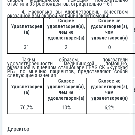
ответили 33 респондентов, отрицательно – 61.
4. Насколько вы удовлетворены качеством
оказанной вам скорой медицинской помощи:
Скорее
Скорее не
Удовлетворен
удовлетворен(а),
удовлетворен(а),
(а)
чем не
чем
удовлетворен(а)
удовлетворен(а)
31
2
0
Таким образом, показатели
удовлетворенности медицинской помощью,
оказанной в дневном стационаре ГБУЗ СК «Курская
РБ», по мнению пациентов, представляют собой
следующие значения
:
Скорее
Скорее не
Удовлетворен
удовлетворен(а),
удовлетворен(а),
(а)
чем не
чем
удовлетворен(а)
удовлетворен(а)
76,7%
10%
6,2%
Директор