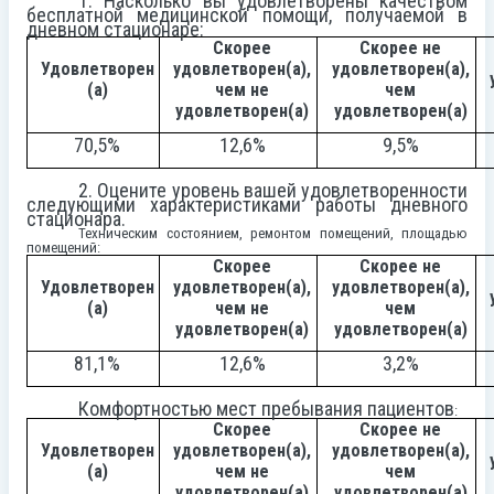
1. Насколько вы удовлетворены качеством
бесплатной медицинской помощи, получаемой в
дневном стационаре:
Скорее
Скорее не
Удовлетворен
удовлетворен(а),
удовлетворен(а),
(а)
чем не
чем
удовлетворен(а)
удовлетворен(а)
70,5%
12,6%
9,5%
2. Оцените уровень вашей удовлетворенности
следующими характеристиками работы дневного
стационара.
Техническим состоянием, ремонтом помещений, площадью
помещений:
Скорее
Скорее не
Удовлетворен
удовлетворен(а),
удовлетворен(а),
(а)
чем не
чем
удовлетворен(а)
удовлетворен(а)
81,1%
12,6%
3,2%
Комфортностью мест пребывания пациентов
:
Скорее
Скорее не
Удовлетворен
удовлетворен(а),
удовлетворен(а),
(а)
чем не
чем
удовлетворен(а)
удовлетворен(а)