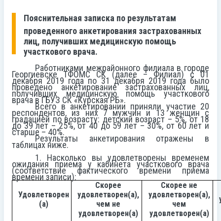
Пояснительная записка
по результатам
проведенного анкетирования застрахованных
лиц, получивших медицинскую помощь
участкового врача.
Работниками межрайонного филиала в городе
Георгиевске ТФОМС СК (далее – Филиал) с 01
декабря 2019 года по 31 декабря 2019 года было
проведено анкетирование застрахованных лиц,
получивших медицинскую помощь участкового
врача в ГБУЗ СК «Курская РБ».
Всего в анкетировании приняли участие 20
респондентов, из них 7 мужчин и 13 женщин с
градацией по возрасту: детский возраст – 5%, от 18
до 39 лет – 25%, от 40 до 59 лет – 30%, от 60 лет и
старше – 40%.
Результаты анкетирования отражены в
таблицах ниже.
1. Насколько вы удовлетворены временем
ожидания приема у кабинета участкового врача
(соответствие фактического времени приема
времени записи):
Скорее
Скорее не
Удовлетворен
удовлетворен(а),
удовлетворен(а),
(а)
чем не
чем
удовлетворен(а)
удовлетворен(а)