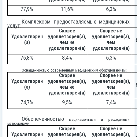
77,9%
11,6%
6,3%
Комплексом предоставляемых медицинских
услуг:
Скорее
Скорее не
Удовлетворен
удовлетворен(а),
удовлетворен(а),
(а)
чем не
чем
удовлетворен(а)
удовлетворен(а)
76,8%
8,4%
6,3%
Оснащенностью современным медицинским оборудованием:
Скорее
Скорее не
Удовлетворен
удовлетворен(а),
удовлетворен(а),
(а)
чем не
чем
удовлетворен(а)
удовлетворен(а)
74,7%
9,5%
7,4%
Обеспеченностью
медикаментами и расходными
материалами:
Скорее
Скорее не
Удовлетворен
удовлетворен(а),
удовлетворен(а),