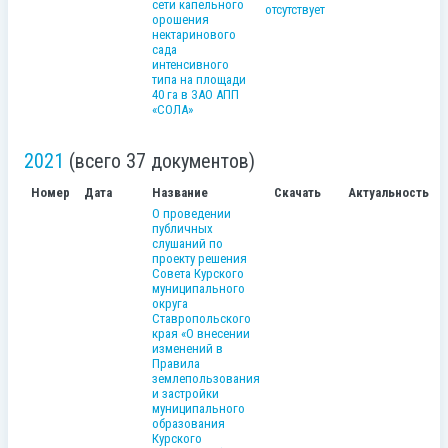
сети капельного
отсутствует
орошения
нектаринового
сада
интенсивного
типа на площади
40 га в ЗАО АПП
«СОЛА»
2021
(всего 37 документов)
Номер
Дата
Название
Скачать
Актуальность
О проведении
публичных
слушаний по
проекту решения
Совета Курского
муниципального
округа
Ставропольского
края «О внесении
изменений в
Правила
землепользования
и застройки
муниципального
образования
Курского