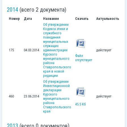
2014
(всего 2 документа)
Номер
Дата
Название
Скачать
Актуальность
Об утверждении
Кодекса этики и
служебного
поведения
муниципальных
служащих
175
04.03.2014
администрации
действует
Курского
Файл
муниципального
отсутствует
района
Ставропольского
края в новой
редакции
Об утверждении
Инвестиционной
декларации
Курского
460
23.06.2014
действует
муниципального
района
45.5 Кб
Ставропольского
края
2013
(всего 0 документов)