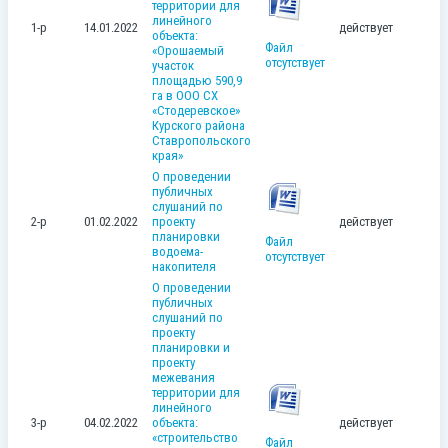
территории для
линейного
1-р
14.01.2022
действует
объекта:
Файл
«Орошаемый
отсутствует
участок
площадью 590,9
га в ООО СХ
«Стодеревское»
Курского района
Ставропольского
края»
О проведении
публичных
слушаний по
2-р
01.02.2022
проекту
действует
планировки
Файл
водоема-
отсутствует
накопителя
О проведении
публичных
слушаний по
проекту
планировки и
проекту
межевания
территории для
линейного
3-р
04.02.2022
объекта:
действует
«строительство
Файл