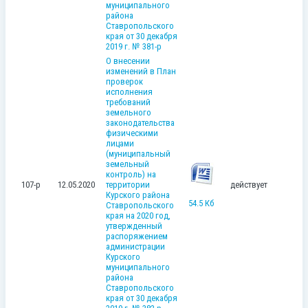
муниципального
района
Ставропольского
края от 30 декабря
2019 г. № 381-р
О внесении
изменений в План
проверок
исполнения
требований
земельного
законодательства
физическими
лицами
(муниципальный
земельный
контроль) на
107-р
12.05.2020
территории
действует
Курского района
54.5 Кб
Ставропольского
края на 2020 год,
утвержденный
распоряжением
администрации
Курского
муниципального
района
Ставропольского
края от 30 декабря