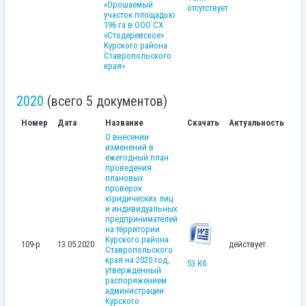
«Орошаемый
отсутствует
участок площадью
196 га в ООО СХ
«Стодеревское»
Курского района
Ставропольского
края»
2020
(всего 5 документов)
Номер
Дата
Название
Скачать
Актуальность
О внесении
изменений в
ежегодный план
проведения
плановых
проверок
юридических лиц
и индивидуальных
предпринимателей
на территории
Курского района
109-р
13.05.2020
действует
Ставропольского
края на 2020 год,
53 Кб
утвержденный
распоряжением
администрации
Курского