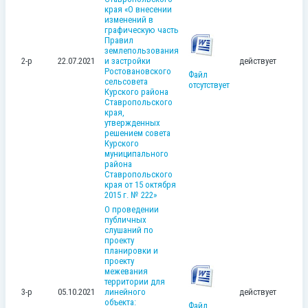
края «О внесении
изменений в
графическую часть
Правил
землепользования
2-р
22.07.2021
и застройки
действует
Ростовановского
Файл
сельсовета
отсутствует
Курского района
Ставропольского
края,
утвержденных
решением совета
Курского
муниципального
района
Ставропольского
края от 15 октября
2015 г. № 222»
О проведении
публичных
слушаний по
проекту
планировки и
проекту
межевания
территории для
3-р
05.10.2021
линейного
действует
объекта:
Файл