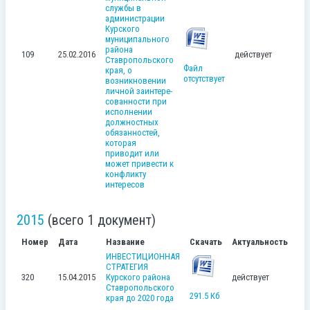
службы в
администрации
Курского
муниципального
района
109
25.02.2016
действует
Ставропольского
Файл
края, о
отсутствует
возникновении
личной заинтере-
сованности при
исполнении
должностных
обязанностей,
которая
приводит или
может привести к
конфликту
интересов
2015
(всего 1 документ)
Номер
Дата
Название
Скачать
Актуальность
ИНВЕСТИЦИОННАЯ
СТРАТЕГИЯ
320
15.04.2015
Курского района
действует
Ставропольского
291.5 Кб
края до 2020 года