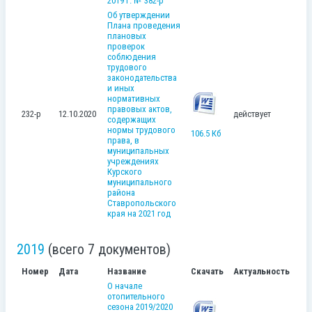
2019 г. № 382-р
Об утверждении
Плана проведения
плановых
проверок
соблюдения
трудового
законодательства
и иных
нормативных
правовых актов,
232-р
12.10.2020
действует
содержащих
нормы трудового
106.5 Кб
права, в
муниципальных
учреждениях
Курского
муниципального
района
Ставропольского
края на 2021 год
2019
(всего 7 документов)
Номер
Дата
Название
Скачать
Актуальность
О начале
отопительного
сезона 2019/2020