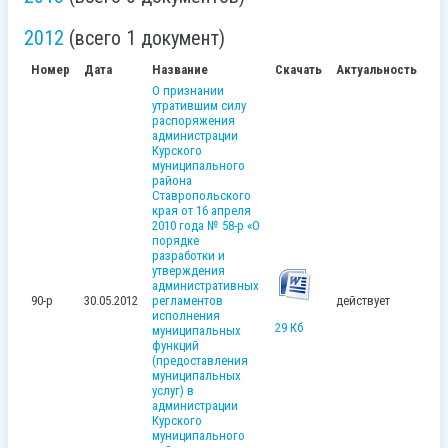
2012
(всего 1 документ)
Номер
Дата
Название
Скачать
Актуальность
О признании
утратившим силу
распоряжения
администрации
Курского
муниципального
района
Ставропольского
края от 16 апреля
2010 года № 58-р «О
порядке
разработки и
утверждения
административных
90-р
30.05.2012
регламентов
действует
исполнения
29 Кб
муниципальных
функций
(предоставления
муниципальных
услуг) в
администрации
Курского
муниципального