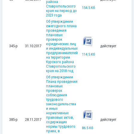
района
Ставропольского
154.5 Кб
края на период до
2023 года
Об утверждении
ежегодного плана
проведения
плановых
проверок
юридических лиц
345-р
31.10.2017
действует
и индивидуальных
предпринимателей
114.5 Кб
на территории
Курского района
Ставропольского
края на 2018 год
Об утверждении
Плана проведения
плановых
проверок
соблюдения
трудового
законодательства
и иных
нормативных
правовых актов,
385-р
28.11.2017
действует
содержащих
нормы трудового
86.5 Кб
права, в