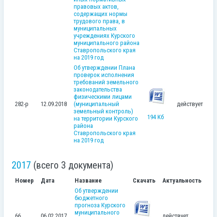
правовых актов,
содержащих нормы
трудового права, в
муниципальных
учреждениях Курского
муниципального района
Ставропольского края
на 2019 год
Об утверждении Плана
проверок исполнения
требований земельного
законодательства
физическими лицами
282-р
12.09.2018
(муниципальный
действует
земельный контроль)
194 Кб
на территории Курского
района
Ставропольского края
на 2019 год
2017
(всего 3 документа)
Номер
Дата
Название
Скачать
Актуальность
Об утверждении
бюджетного
прогноза Курского
муниципального
66
06.02.2017
действует