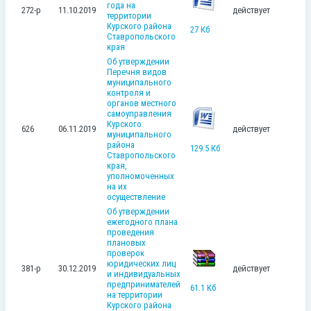
года на
272-р
11.10.2019
действует
территории
Курского района
27 Кб
Ставропольского
края
Об утверждении
Перечня видов
муниципального
контроля и
органов местного
самоуправления
Курского
626
06.11.2019
действует
муниципального
района
129.5 Кб
Ставропольского
края,
уполномоченных
на их
осуществление
Об утверждении
ежегодного плана
проведения
плановых
проверок
юридических лиц
381-р
30.12.2019
действует
и индивидуальных
предпринимателей
61.1 Кб
на территории
Курского района