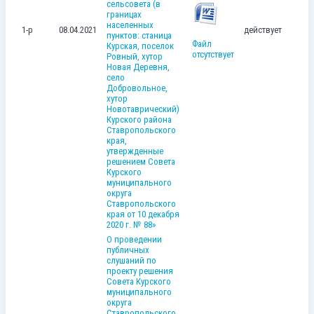
сельсовета (в
границах
населенных
1-р
08.04.2021
действует
пунктов: станица
Файл
Курская, поселок
отсутствует
Ровный, хутор
Новая Деревня,
село
Добровольное,
хутор
Новотаврический)
Курского района
Ставропольского
края,
утвержденные
решением Совета
Курского
муниципального
округа
Ставропольского
края от 10 декабря
2020 г. № 88»
О проведении
публичных
слушаний по
проекту решения
Совета Курского
муниципального
округа
Ставропольского